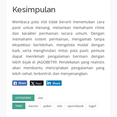
Kesimpulan
Membaca pola slot tidak berarti menemukan cara
pasti untuk menang, melainkan memahami ritme
dan karakter permainan secara umum. Dengan
memahami sistem permainan, mengamati tanpa
ekspektasi berlebihan, mengelola modal dengan
baik, serta menghindari mitos pola pasti, pemula
dapat menikmati pengalaman bermain dengan
lebih bijak di
JAGOBET99
. Pendekatan yang realistis
akan membantu menciptakan pengalaman yang
lebih sehat, terkontrol, dan menyenangkan.
Post
Share
Share
slot
CATEGORIES
kasino
poker
slot
sportsbook
togel
TAGS