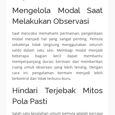
Mengelola Modal Saat
Melakukan Observasi
Saat mencoba memahami permainan, pengelolaan
modal menjadi hal yang sangat penting. Pemula
sebaiknya tidak langsung menggunakan seluruh
saldo dalam satu sesi. Membagi modal menjadi
beberapa bagian kecil dapat membantu
memperpanjang durasi bermain dan memberikan
ruang untuk observasi yang lebih tenang. Dengan
cara ini, pengalaman bermain menjadi lebih
terkontrol dan tidak terburu-buru.
Hindari Terjebak Mitos
Pola Pasti
Salah satu kesalahan umum pemula adalah percaya