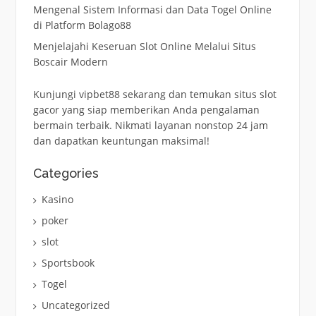
Mengenal Sistem Informasi dan Data Togel Online
di Platform Bolago88
Menjelajahi Keseruan Slot Online Melalui Situs
Boscair Modern
Kunjungi vipbet88 sekarang dan temukan
situs slot
gacor
yang siap memberikan Anda pengalaman
bermain terbaik. Nikmati layanan nonstop 24 jam
dan dapatkan keuntungan maksimal!
Categories
Kasino
poker
slot
Sportsbook
Togel
Uncategorized