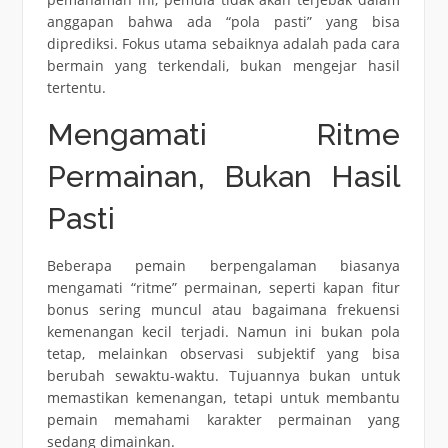
anggapan bahwa ada “pola pasti” yang bisa
diprediksi. Fokus utama sebaiknya adalah pada cara
bermain yang terkendali, bukan mengejar hasil
tertentu.
Mengamati Ritme
Permainan, Bukan Hasil
Pasti
Beberapa pemain berpengalaman biasanya
mengamati “ritme” permainan, seperti kapan fitur
bonus sering muncul atau bagaimana frekuensi
kemenangan kecil terjadi. Namun ini bukan pola
tetap, melainkan observasi subjektif yang bisa
berubah sewaktu-waktu. Tujuannya bukan untuk
memastikan kemenangan, tetapi untuk membantu
pemain memahami karakter permainan yang
sedang dimainkan.