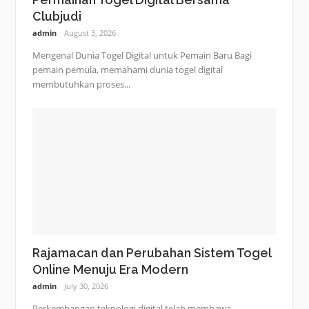
Clubjudi
admin
August 3, 2026
Mengenal Dunia Togel Digital untuk Pemain Baru Bagi
pemain pemula, memahami dunia togel digital
membutuhkan proses...
Rajamacan dan Perubahan Sistem Togel
Online Menuju Era Modern
admin
July 30, 2026
Perkembangan teknologi digital telah membawa