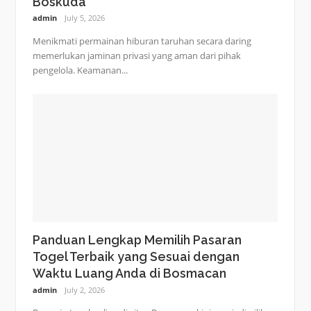
Boskuda
admin
July 5, 2026
Menikmati permainan hiburan taruhan secara daring
memerlukan jaminan privasi yang aman dari pihak
pengelola. Keamanan...
Panduan Lengkap Memilih Pasaran
Togel Terbaik yang Sesuai dengan
Waktu Luang Anda di Bosmacan
admin
July 2, 2026