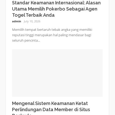
Standar Keamanan Internasional: Alasan
Utama Memilih Pokerbo Sebagai Agen
Togel Terbaik Anda
admin
July 10, 2026
Memilih tempat bertaruh tebak angka yang memiliki
reputasi tinggi merupakan hal paling mendasar bagi
seluruh pencinta...
Mengenal Sistem Keamanan Ketat
Perlindungan Data Member di Situs