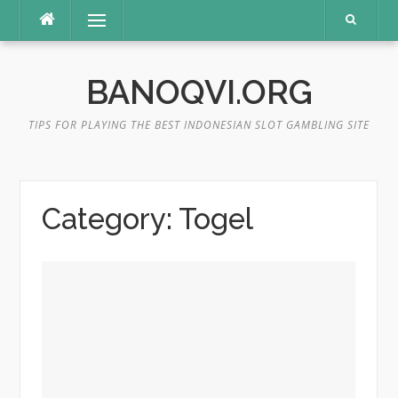
Skip
Menu
to
content
BANOQVI.ORG
TIPS FOR PLAYING THE BEST INDONESIAN SLOT GAMBLING SITE
Category:
Togel