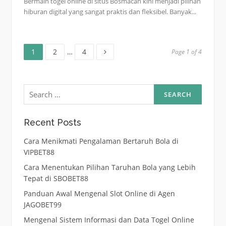
Bermain togel online di situs Bosmacan kini menjadi pilihan
hiburan digital yang sangat praktis dan fleksibel. Banyak...
Page
Page
Page
Posts
1
2
…
4
Page 1 of 4
pagination
Search
for:
Recent Posts
Cara Menikmati Pengalaman Bertaruh Bola di
VIPBET88
Cara Menentukan Pilihan Taruhan Bola yang Lebih
Tepat di SBOBET88
Panduan Awal Mengenal Slot Online di Agen
JAGOBET99
Mengenal Sistem Informasi dan Data Togel Online