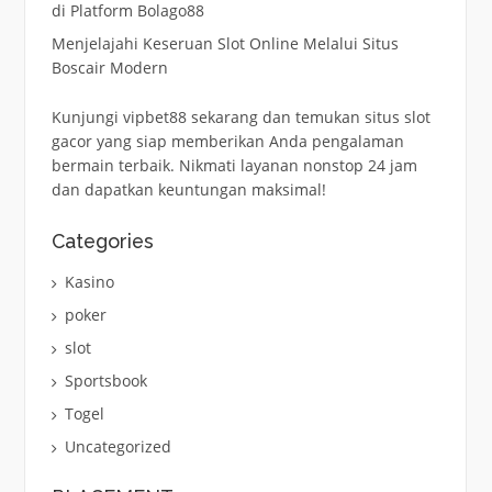
di Platform Bolago88
Menjelajahi Keseruan Slot Online Melalui Situs
Boscair Modern
Kunjungi vipbet88 sekarang dan temukan
situs slot
gacor
yang siap memberikan Anda pengalaman
bermain terbaik. Nikmati layanan nonstop 24 jam
dan dapatkan keuntungan maksimal!
Categories
Kasino
poker
slot
Sportsbook
Togel
Uncategorized