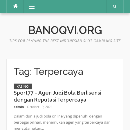
Skip
Menu
to
content
BANOQVI.ORG
TIPS FOR PLAYING THE BEST INDONESIAN SLOT GAMBLING SITE
Tag:
Terpercaya
KASINO
Sport77 – Agen Judi Bola Berlisensi
dengan Reputasi Terpercaya
admin
October 19, 2024
Dalam dunia judi bola online yang dipenuhi dengan
berbagai pilihan, menemukan agen yang terpercaya dan
mengutamakan...