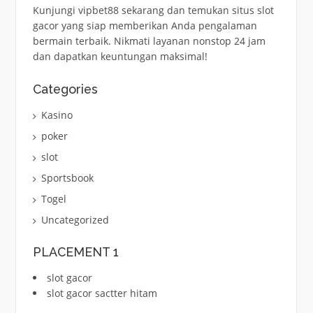
Kunjungi vipbet88 sekarang dan temukan
situs slot
gacor
yang siap memberikan Anda pengalaman
bermain terbaik. Nikmati layanan nonstop 24 jam
dan dapatkan keuntungan maksimal!
Categories
Kasino
poker
slot
Sportsbook
Togel
Uncategorized
PLACEMENT 1
slot gacor
slot gacor sactter hitam