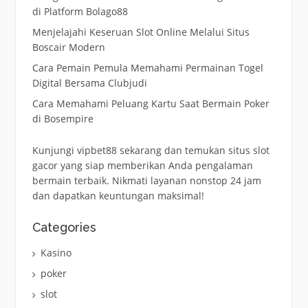
di Platform Bolago88
Menjelajahi Keseruan Slot Online Melalui Situs
Boscair Modern
Cara Pemain Pemula Memahami Permainan Togel
Digital Bersama Clubjudi
Cara Memahami Peluang Kartu Saat Bermain Poker
di Bosempire
Kunjungi vipbet88 sekarang dan temukan
situs slot
gacor
yang siap memberikan Anda pengalaman
bermain terbaik. Nikmati layanan nonstop 24 jam
dan dapatkan keuntungan maksimal!
Categories
Kasino
poker
slot