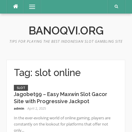
Skip
Menu
to
content
BANOQVI.ORG
TIPS FOR PLAYING THE BEST INDONESIAN SLOT GAMBLING SITE
Tag:
slot online
SLOT
Jagobet99 – Easy Maxwin Slot Gacor
Site with Progressive Jackpot
admin
April 2, 2025
In the ever-evolving world of online gaming, players are
constantly on the lookout for platforms that offer not
only...