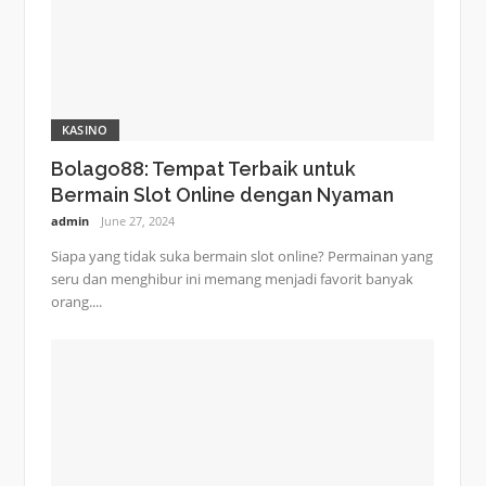
KASINO
Bolago88: Tempat Terbaik untuk
Bermain Slot Online dengan Nyaman
admin
June 27, 2024
Siapa yang tidak suka bermain slot online? Permainan yang
seru dan menghibur ini memang menjadi favorit banyak
orang....