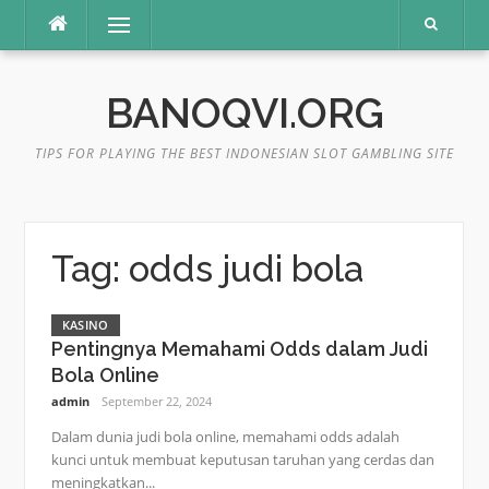
Skip
Menu
to
content
BANOQVI.ORG
TIPS FOR PLAYING THE BEST INDONESIAN SLOT GAMBLING SITE
Tag:
odds judi bola
KASINO
Pentingnya Memahami Odds dalam Judi
Bola Online
admin
September 22, 2024
Dalam dunia judi bola online, memahami odds adalah
kunci untuk membuat keputusan taruhan yang cerdas dan
meningkatkan...