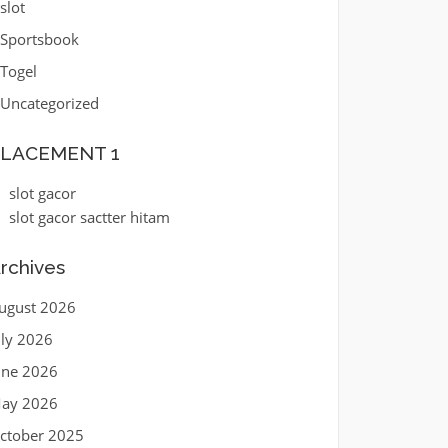
slot
Sportsbook
Togel
Uncategorized
LACEMENT 1
slot gacor
slot gacor sactter hitam
rchives
ugust 2026
uly 2026
une 2026
ay 2026
ctober 2025