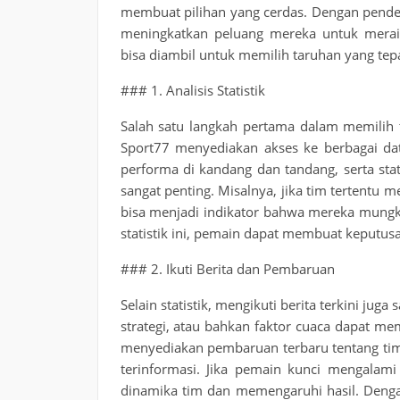
membuat pilihan yang cerdas. Dengan pendek
meningkatkan peluang mereka untuk merai
bisa diambil untuk memilih taruhan yang tepa
### 1. Analisis Statistik
Salah satu langkah pertama dalam memilih ta
Sport77 menyediakan akses ke berbagai data
performa di kandang dan tandang, serta stat
sangat penting. Misalnya, jika tim tertentu 
bisa menjadi indikator bahwa mereka mungki
statistik ini, pemain dapat membuat keputusa
### 2. Ikuti Berita dan Pembaruan
Selain statistik, mengikuti berita terkini jug
strategi, atau bahkan faktor cuaca dapat me
menyediakan pembaruan terbaru tentang ti
terinformasi. Jika pemain kunci mengalam
dinamika tim dan memengaruhi hasil. Deng