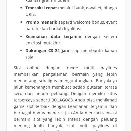
kualitas grafis modern.
Transaksi cepat
melalui bank, e-wallet, hingga
QRIS.
Promo menarik
seperti welcome bonus, event
harian, dan hadiah loyalitas.
Keamanan data terjamin
dengan sistem
enkripsi mutakhir.
Dukungan CS 24 jam
siap membantu kapan
saja.
Slot online dengan mode multi paylines
memberikan pengalaman bermain yang lebih
menantang sekaligus menguntungkan. Banyaknya
jalur kemenangan membuat setiap putaran terasa
seru dan penuh peluang. Dengan memilih situs
terpercaya seperti BOLAGO88, Anda bisa menikmati
game slot terbaik dengan keamanan terjamin dan
berbagai bonus menarik. Jika Anda mencari sensasi
bermain slot yang lebih intens dengan peluang
menang lebih banyak, slot multi paylines di