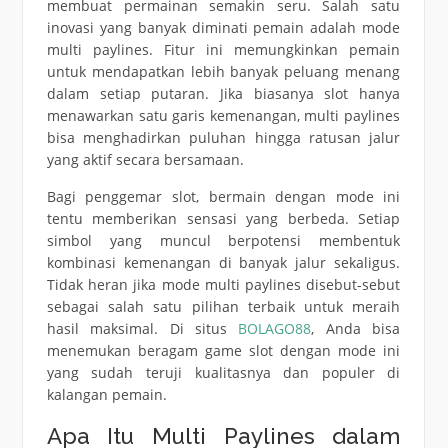
membuat permainan semakin seru. Salah satu
inovasi yang banyak diminati pemain adalah mode
multi paylines. Fitur ini memungkinkan pemain
untuk mendapatkan lebih banyak peluang menang
dalam setiap putaran. Jika biasanya slot hanya
menawarkan satu garis kemenangan, multi paylines
bisa menghadirkan puluhan hingga ratusan jalur
yang aktif secara bersamaan.
Bagi penggemar slot, bermain dengan mode ini
tentu memberikan sensasi yang berbeda. Setiap
simbol yang muncul berpotensi membentuk
kombinasi kemenangan di banyak jalur sekaligus.
Tidak heran jika mode multi paylines disebut-sebut
sebagai salah satu pilihan terbaik untuk meraih
hasil maksimal. Di situs
BOLAGO88
, Anda bisa
menemukan beragam game slot dengan mode ini
yang sudah teruji kualitasnya dan populer di
kalangan pemain.
Apa Itu Multi Paylines dalam