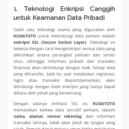
1.
Teknologi Enkripsi Canggih
untuk Keamanan Data Pribadi
Salah satu teknologi utama yang digunakan oleh
KUDATOTO
untuk melindungi data pemain adalah
enkripsi SSL (Secure Socket Layer)
. Teknologi ini
bekerja dengan cara mengenkripsi semua data yang
dikirimkan antara perangkat pemain dan server
situs, sehingga informasi pribadi dan transaksi
finansial akan terlindungi dengan baik. Setiap data
yang ditransfer, baik itu saat melakukan registrasi,
login, atau transaksi deposit/penarikan, akan
dilindungi dengan kode enkripsi yang hanya dapat
dibaca oleh pihak yang berwenang.
Dengan adanya enkripsi SSL ini,
KUDATOTO
memastikan bahwa data sensitif pemain, seperti
nama
,
alamat
,
nomor rekening
, dan informasi
transaksi lainnya, tidak akan jatuh ke tangan yang
salah. Pemain dapat merasa aman ketika melakukan