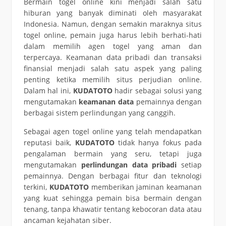
Bermain togel online kini menjadi salah satu
hiburan yang banyak diminati oleh masyarakat
Indonesia. Namun, dengan semakin maraknya situs
togel online, pemain juga harus lebih berhati-hati
dalam memilih agen togel yang aman dan
terpercaya. Keamanan data pribadi dan transaksi
finansial menjadi salah satu aspek yang paling
penting ketika memilih situs perjudian online.
Dalam hal ini,
KUDATOTO
hadir sebagai solusi yang
mengutamakan
keamanan data
pemainnya dengan
berbagai sistem perlindungan yang canggih.
Sebagai agen togel online yang telah mendapatkan
reputasi baik,
KUDATOTO
tidak hanya fokus pada
pengalaman bermain yang seru, tetapi juga
mengutamakan
perlindungan data pribadi
setiap
pemainnya. Dengan berbagai fitur dan teknologi
terkini,
KUDATOTO
memberikan jaminan keamanan
yang kuat sehingga pemain bisa bermain dengan
tenang, tanpa khawatir tentang kebocoran data atau
ancaman kejahatan siber.