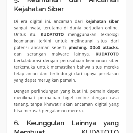
Kejahatan Siber
Di era digital ini, ancaman dari
kejahatan siber
sangat nyata, terutama di dunia perjudian online.
Untuk itu,
KUDATOTO
menggunakan teknologi
keamanan terkini untuk melindungi situs dari
potensi ancaman seperti
phishing
,
DDoS attacks
,
dan serangan malware lainnya.
KUDATOTO
berkolaborasi dengan perusahaan keamanan siber
terkemuka untuk memastikan bahwa situs mereka
tetap aman dan terlindungi dari upaya peretasan
yang dapat merugikan pemain.
Dengan perlindungan yang kuat ini, pemain dapat
menikmati permainan togel online dengan rasa
tenang, tanpa khawatir akan ancaman digital yang
bisa merusak pengalaman mereka.
6.
Keunggulan Lainnya yang
Membuat KUDATOTO