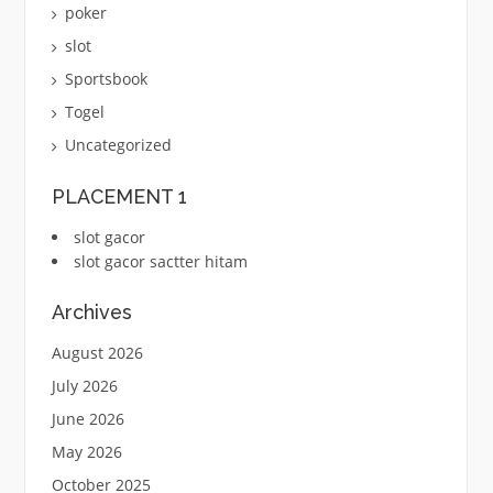
poker
slot
Sportsbook
Togel
Uncategorized
PLACEMENT 1
slot gacor
slot gacor sactter hitam
Archives
August 2026
July 2026
June 2026
May 2026
October 2025