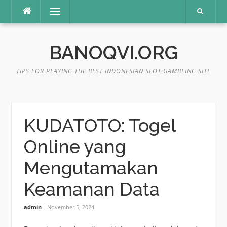
Skip
Menu
to
content
BANOQVI.ORG
TIPS FOR PLAYING THE BEST INDONESIAN SLOT GAMBLING SITE
KUDATOTO: Togel
Online yang
Mengutamakan
Keamanan Data
admin
November 5, 2024