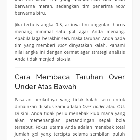
berwarna merah, sedangkan tim penerima
voor
berwarna biru.
Jika tertulis angka 0.5, artinya tim unggulan harus
menang minimal satu gol agar Anda menang.
Apabila laga berakhir seri, maka taruhan Anda pada
tim yang memberi
voor
dinyatakan kalah. Pahami
nilai angka ini dengan cermat agar strategi analisis
Anda tidak menjadi sia-sia.
Cara Membaca Taruhan Over
Under Atas Bawah
Pasaran berikutnya yang tidak kalah seru untuk
dimainkan di situs kami adalah
Over Under
atau OU.
Di sini, Anda tidak perlu menebak klub mana yang
akan memenangkan pertandingan sepak bola
tersebut. Fokus utama Anda adalah menebak total
jumlah gol yang tercipta selama sembilan puluh