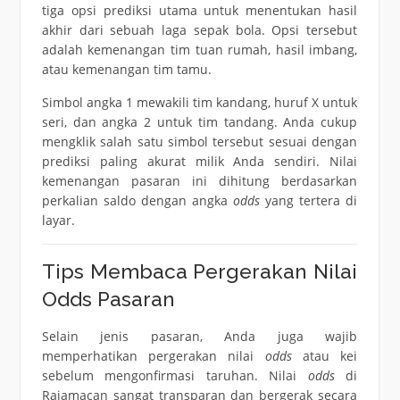
tiga opsi prediksi utama untuk menentukan hasil
akhir dari sebuah laga sepak bola. Opsi tersebut
adalah kemenangan tim tuan rumah, hasil imbang,
atau kemenangan tim tamu.
Simbol angka 1 mewakili tim kandang, huruf X untuk
seri, dan angka 2 untuk tim tandang. Anda cukup
mengklik salah satu simbol tersebut sesuai dengan
prediksi paling akurat milik Anda sendiri. Nilai
kemenangan pasaran ini dihitung berdasarkan
perkalian saldo dengan angka
odds
yang tertera di
layar.
Tips Membaca Pergerakan Nilai
Odds Pasaran
Selain jenis pasaran, Anda juga wajib
memperhatikan pergerakan nilai
odds
atau kei
sebelum mengonfirmasi taruhan. Nilai
odds
di
Rajamacan sangat transparan dan bergerak secara