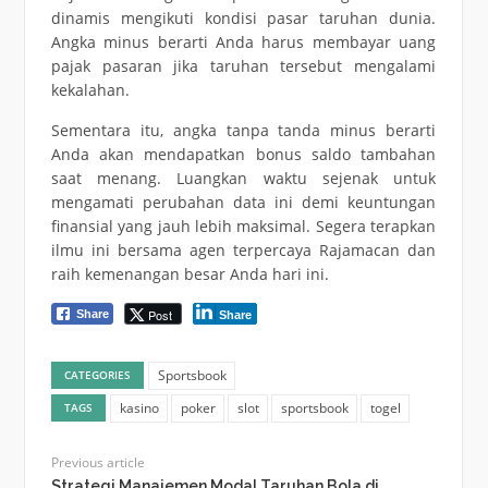
dinamis mengikuti kondisi pasar taruhan dunia.
Angka minus berarti Anda harus membayar uang
pajak pasaran jika taruhan tersebut mengalami
kekalahan.
Sementara itu, angka tanpa tanda minus berarti
Anda akan mendapatkan bonus saldo tambahan
saat menang. Luangkan waktu sejenak untuk
mengamati perubahan data ini demi keuntungan
finansial yang jauh lebih maksimal. Segera terapkan
ilmu ini bersama agen terpercaya Rajamacan dan
raih kemenangan besar Anda hari ini.
Post
Share
Share
Sportsbook
CATEGORIES
kasino
poker
slot
sportsbook
togel
TAGS
Previous article
Strategi Manajemen Modal Taruhan Bola di